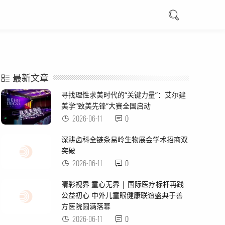
最新文章
寻找理性求美时代的“关键力量”：艾尔建
美学“致美先锋”大赛全国启动
2026-06-11
0
深耕齿科全链条易岭生物展会学术招商双
突破
2026-06-11
0
睛彩视界 童心无界 | 国际医疗标杆再践
公益初心 中外儿童眼健康联谊盛典于善
方医院圆满落幕
2026-06-11
0