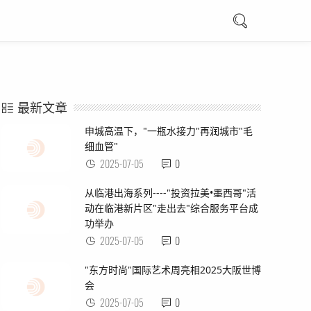
最新文章
申城高温下，"一瓶水接力"再润城市"毛
细血管"
2025-07-05
0
从临港出海系列----"投资拉美•墨西哥"活
动在临港新片区"走出去"综合服务平台成
功举办
2025-07-05
0
"东方时尚"国际艺术周亮相2025大阪世博
会
2025-07-05
0