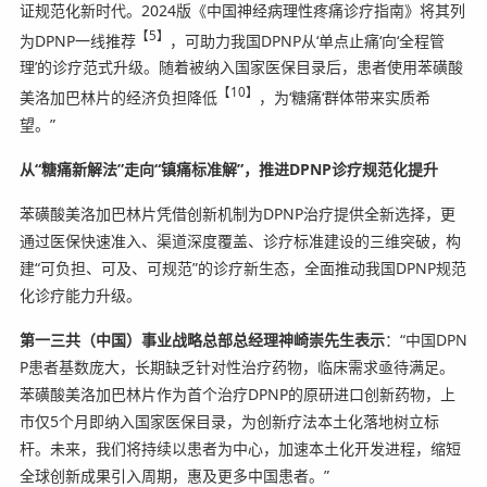
证规范化新时代。2024版《中国神经病理性疼痛诊疗指南》将其列
【5】
为DPNP一线推荐
，可助力我国DPNP从‘单点止痛‘向‘全程管
理’的诊疗范式升级。随着被纳入国家医保目录后，患者使用苯磺酸
【10】
美洛加巴林片的经济负担降低
，为‘糖痛‘群体带来实质希
望。”
从“糖痛新解法”走向“镇痛标准解”，
推进
DPNP诊疗规范化提升
苯磺酸美洛加巴林片凭借创新机制为DPNP治疗提供全新选择，更
通过医保快速准入、渠道深度覆盖、诊疗标准建设的三维突破，构
建“可负担、可及、可规范”的诊疗新生态，全面推动我国DPNP规范
化诊疗能力升级。
第一三共（中国）事业战略总部总经理神崎崇先生表示
：“中国DPN
P患者基数庞大，长期缺乏针对性治疗药物，临床需求亟待满足。
苯磺酸美洛加巴林片作为首个治疗DPNP的原研进口创新药物，上
市仅5个月即纳入国家医保目录，为创新疗法本土化落地树立标
杆。未来，我们将持续以患者为中心，加速本土化开发进程，缩短
全球创新成果引入周期，惠及更多中国患者。”