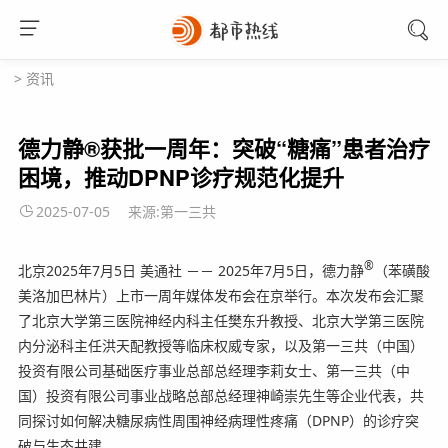
>
资讯
德力静®获批一周年：突破“糖痛”患者治疗
困境，推动DPNP诊疗规范化提升
2025-07-05
来源:第一三共
®
北京
2025年7月5日
美通社 －－ 2025年7月5日，德力静
（苯磺酸
美洛加巴林片）上市一周年媒体发布会在京举行。本次发布会汇聚
了北京大学第三医院神经内科主任樊东升教授、北京大学第三医院
内分泌科主任洪天配教授等临床权威专家，以及第一三共（中国）
投资有限公司基础医疗事业总部总经理李莉女士、第一三共（中
国）投资有限公司事业战略总部总经理神崎崇先生等企业代表，共
同探讨如何解决糖尿病性周围神经病理性疼痛（DPNP）的诊疗突
破与生态共建。