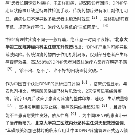
痛”患者长期饱受灼烧样、电击样剧痛，却深陷诊疗困境：DPNP早
期症状隐匿且缺乏特异性检测手段、传统药物疗效有限且副作用明
【3】
显、疾病认知不足导致多数患者未能及时就医
，最终形成筛查
【4】
率低、规范治疗率低、治疗依从性低的“三低困局”。
“神经病理性疼痛不同于一般疼痛，绝非‘忍一时风平浪静‘。”
北京大
学第三医院神经内科主任樊东升教授
指出：“DPNP严重时可能导致
截肢风险。传统镇痛药物由于作用机制局限，仅对部分患者产生疼
痛缓解效果。高达58％的DPNP患者对既往治疗方案存在明确不满
【5】
。‘诊不出、忍不了、治不好’的困境亟待突破。”
【6】
作为中国首个获批DPNP的原研进口药物
，临床试验显示，与
安慰剂相比，苯磺酸美洛加巴林片见效快，2天便可显著缓解疼
痛，治疗14周后改善了患者对疼痛的整体印象、睡眠、生活质量等
【7】
【8】
，坚持服用能长期止痛，镇痛效果维持超52周
，且肾功
【9】
能不全患者耐受性良好，依从性高
，为中国DPNP的患者带来
了治疗新曙光。
北京大学第三医院内分泌科主任洪天配教授强调
：
“苯磺酸美洛加巴林片的临床应用让中国DPNP疼痛管理正式迈入循