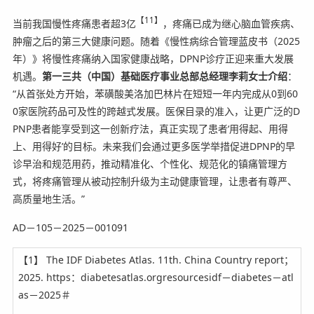
【11】
当前我国慢性疼痛患者超3亿
，疼痛已成为继心脑血管疾病、
肿瘤之后的第三大健康问题。随着《慢性病综合管理蓝皮书（2025
年）》将慢性疼痛纳入国家健康战略，DPNP诊疗正迎来重大发展
机遇。
第一三共（中国）基础医疗事业总部总经理李莉女士介绍
：
“从首张处方开始，苯磺酸美洛加巴林片在短短一年内完成从0到60
0家医院药品可及性的跨越式发展。医保目录的准入，让更广泛的D
PNP患者能享受到这一创新疗法，真正实现了患者‘用得起、用得
上、用得好’的目标。未来我们会通过更多医学举措促进DPNP的早
诊早治和规范用药，推动精准化、个性化、规范化的镇痛管理方
式，将疼痛管理从被动控制升级为主动健康管理，让患者有尊严、
高质量地生活。”
AD－105－2025－001091
【1】 The IDF Diabetes Atlas. 11th. China Country report；
2025. https：diabetesatlas.orgresourcesidf－diabetes－atl
as－2025＃