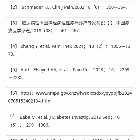
【2】 Schmader KE. Clin J Pain,2002,18（6）：350－354.
【3】 糖尿病性周围神经病理性疼痛诊疗专家共识【J】.中国疼
痛医学杂志,2018（08）：561－567.
【4】 Zhang Y, et al. Pain Ther. 2021； 10（2）： 1355－13
73.
【5】 Abd－Elsayed AA, et al. J Pain Res. 2023； 16： 2269
－2285.
【6】 https：www.nmpa.gov.cnzwfwsdxxsdxxypyppjfb2024
0705153402194.html
【7】
Baba M, et al. J Diabetes Investig. 2019 Sep；10
（5）：1299－1306.