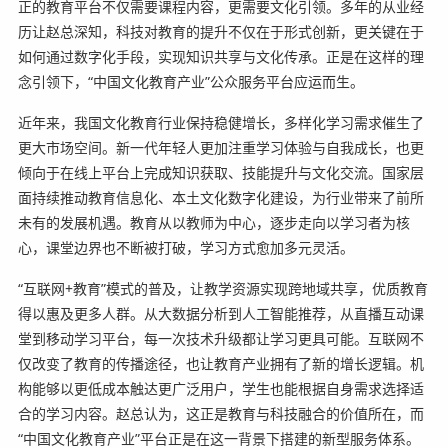
正的教育平台不仅需要课程内容，更需要文化引领。多年的从业经
历让赵总深知，科技对教育的提升不仅在于形式创新，更关键在于
如何通过数字化手段，实现知识共享与文化传承。正是在这样的理
念引领下，“中国文化教育产业”公众服务平台应运而生。
近年来，我国文化教育行业保持稳健增长，多样化学习需求催生了
更大市场空间。新一代年轻人更加注重学习体验与自我成长，也更
倾向于在线上平台上完成知识获取、技能提升与文化交流。国家层
面持续推动教育信息化、本土文化数字化建设，为行业带来了前所
未有的发展机遇。教育从以教师为中心，逐步走向以学习者为核
心，课堂边界也不断被打破，学习方式愈加多元灵活。
“互联网+教育”模式的普及，让教学资源实现跨地域共享，优质教育
得以惠及更多人群。从大数据分析到人工智能推荐，从直播互动课
堂到移动学习平台，每一次技术升级都让学习更具可能。互联网不
仅改变了教育的传播途径，也让教育产业拥有了新的增长逻辑。机
构能够以更低成本触达更广泛用户，学生也能根据自身需求选择适
合的学习内容。赵总认为，这正是教育与科技融合的价值所在，而
“中国文化教育产业”平台正是在这一背景下搭建的新型服务体系。