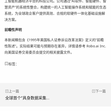
工智能机器经济平台的科技公司。公司通过“AI软件、智能硬件、智
慧资产”的系统性整合，构建统一的人工智能操作系统和赋能的生态
系统，为全球政企客户提供高效、合规的软硬件一体化基础设施解
决方案。
前瞻性声明
本新闻稿包含《1995年美国私人证券诉讼改革法案》定义的“前瞻
性陈述”。实际结果可能与预期存在差异，详情请参考 Robo.ai Inc.
向美国证券交易委员会提交的相关披露文件。
标签：
上一篇
下一篇
全球首个“具身数据采集5S店”启用：戴盟与中国移动共建“数采进家庭”网络