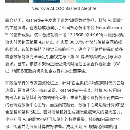
Neurovia AI COO Rashed Aleghfeli
峰会期间，Rashed先生发表了题为“卸载数据负担，释放 AI 潜能”
的主题演讲，在现场成功演示了公司核心技术平台 NeuroStream
™ 的最新成果。该平台成功将一段 12.15GB 的 4K 60fps 原始视频
流实时优化压缩至 421MB。在实现 96.37％ 存储与传输空间缩减
的同时，该架构保持了视觉无损的标准，确立了压缩后的高价值多
模态数据能够完全满足机器视觉与下游 AI 算法的高效索引与读取
要求。目前，该技术架构正接受海湾阿拉伯国家合作委员会（GC
C）地区多家政府机构和企业客户的全面评估。
在随后举行的专家圆桌论坛上，针对“自主系统与物联网时代的云及
边缘计算演进”这一核心议题，Rashed先生指出，随着 AI 应用向
机器人和智慧城市等物理网络延伸，未来的基础设施将不再由单一
的云端或数据中心主导，而是向跨越云、数据中心与边缘计算的“整
合型智能架构”演进。面对海量机器生成视觉数据带来的巨大压力，
企业扩展 AI 的最大挑战已从单纯的数据采集，转向如何高效地存
储、传输并为底层计算做好准备。成功实现 AI 规模化部署的组